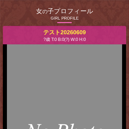
女
子プロフィール
の
GIRL PROFILE
テスト20260609
?歳 T:0 B:0(?) W:0 H:0