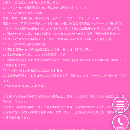
の行為、又は疑わしい行動・行為禁止です。
(スマホなどカメラ撮影部分を女の子に向ける行為も禁止です。)
12.コンパニオンの嫌がる行為
暴言・暴力・脅迫行為・痛がる行為・店外デートの誘い・ストーカー行為
電話やメールアドレスを聞き出す行為・激しい指いれなどでの出血・キスマーク・噛む行為
プライベート時間での接触や 話しかける行為・個人情報や店舗情報を必要以上に聞く行為
13.可能サービス以外の行為を強要する場合(出来ないサービスを強要・過度の変態行為など)
14.コンパニオンの所有物(バッグ・財布・携帯電話 等)に触れる行為、又は盗む行為
15.サービス時間以外の拘束行為
16.男性性器先を女の子の陰部入口にあてる・擦りつける行為の禁止
17.女の子が嫌がる程のしつこい交際強要・求婚
18.自宅派遣は室内やお風呂が不衛生な場合、派遣できない場合やお近くのホテルへ移動して頂
く場合もあります。
19.うつる可能性のある病状が見受けられる方
20.女の子が注意しても各コースなどの規則をお守り頂けない方は、サービスを中断させて頂き
ます。
その際の返金には応じられません。
お客様から強制的本番行為が行われた場合には、警察へのご同行、若しくは当社規定により処
罰させて頂きます。
上記事項に該当する場合、サービスを中断させて頂き、その際の返金には応じられません。
MENU
上記事項を守れないお客様はお断り致します。また、上記内容をお守り頂けないお客様はNGと
なる場合があります。
DATA