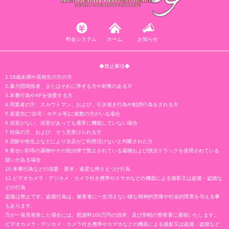
料金システム
ホーム
お知らせ
◆禁止事項◆
1.18歳未満や高校生の方の方
2.暴力団関係者、またはそれに準ずる方や刺青のある方
3.本番行為やAFを強要する方
4.同業者の方、スカウトマン。および、引き抜き行為や勧誘行為をされる方
5.派遣先(ご自宅・ホテル等)に複数の方がいる場合
6.浴室がない、浴室があっても通常に機能していない場合
7.性病の方、および、そう見受けられる方
8.泥酔や衛生上などにより当店がご利用頂けないと判断された方
9.覚せい剤等の薬物やその他法律で禁止されている薬物および脱法ドラックを使用されている
疑いがある場合
10.本番行為などの強要・要求・過度な押さえつけ行為
11.ビデオカメラ・デジカメ・カメラ付き携帯やスマホなどの機器による撮影又は盗撮・盗聴な
どの行為
盗撮は禁止です。盗撮行為は、被害者に一生消えない様な精神的苦痛や社会的障害を与える事
もあります。
万が一発見発覚した場合には、慰謝料100万円の請求、及び所轄の警察署に通報いたします。
ビデオカメラ・デジカメ・カメラ付き携帯やスマホなどの機器による撮影又は盗撮・盗聴など