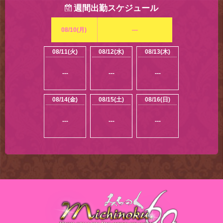
週間出勤スケジュール
08/10(月)
---
08/11(火)
08/12(水)
08/13(木)
---
---
---
08/14(金)
08/15(土)
08/16(日)
---
---
---