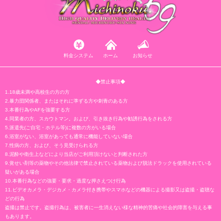
料金システム
ホーム
お知らせ
◆禁止事項◆
1.18歳未満や高校生の方の方
2.暴力団関係者、またはそれに準ずる方や刺青のある方
3.本番行為やAFを強要する方
4.同業者の方、スカウトマン。および、引き抜き行為や勧誘行為をされる方
5.派遣先(ご自宅・ホテル等)に複数の方がいる場合
6.浴室がない、浴室があっても通常に機能していない場合
7.性病の方、および、そう見受けられる方
8.泥酔や衛生上などにより当店がご利用頂けないと判断された方
9.覚せい剤等の薬物やその他法律で禁止されている薬物および脱法ドラックを使用されている
疑いがある場合
10.本番行為などの強要・要求・過度な押さえつけ行為
11.ビデオカメラ・デジカメ・カメラ付き携帯やスマホなどの機器による撮影又は盗撮・盗聴な
どの行為
盗撮は禁止です。盗撮行為は、被害者に一生消えない様な精神的苦痛や社会的障害を与える事
もあります。