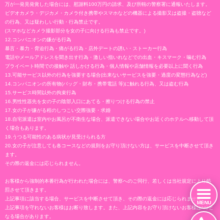
万が一発見発覚した場合には、慰謝料100万円の請求、及び所轄の警察署に通報いたします。
ビデオカメラ・デジカメ・カメラ付き携帯やスマホなどの機器による撮影又は盗撮・盗聴など
の行為、又は疑わしい行動・行為禁止です。
(スマホなどカメラ撮影部分を女の子に向ける行為も禁止です。)
12.コンパニオンの嫌がる行為
暴言・暴力・脅迫行為・痛がる行為・店外デートの誘い・ストーカー行為
電話やメールアドレスを聞き出す行為・激しい指いれなどでの出血・キスマーク・噛む行為
プライベート時間での接触や 話しかける行為・個人情報や店舗情報を必要以上に聞く行為
13.可能サービス以外の行為を強要する場合(出来ないサービスを強要・過度の変態行為など)
14.コンパニオンの所有物(バッグ・財布・携帯電話 等)に触れる行為、又は盗む行為
15.サービス時間以外の拘束行為
16.男性性器先を女の子の陰部入口にあてる・擦りつける行為の禁止
17.女の子が嫌がる程のしつこい交際強要・求婚
18.自宅派遣は室内やお風呂が不衛生な場合、派遣できない場合やお近くのホテルへ移動して頂
く場合もあります。
19.うつる可能性のある病状が見受けられる方
20.女の子が注意しても各コースなどの規則をお守り頂けない方は、サービスを中断させて頂き
ます。
その際の返金には応じられません。
お客様から強制的本番行為が行われた場合には、警察へのご同行、若しくは当社規定により処
罰させて頂きます。
上記事項に該当する場合、サービスを中断させて頂き、その際の返金には応じられません。
MENU
上記事項を守れないお客様はお断り致します。また、上記内容をお守り頂けないお客様はNGと
なる場合があります。