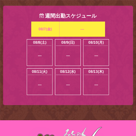
週間出勤スケジュール
08/7(金)
---
08/8(土)
08/9(日)
08/10(月)
---
---
---
08/11(火)
08/12(水)
08/13(木)
---
---
---