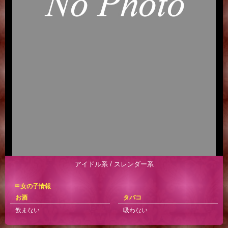
アイドル系 / スレンダー系
女の子情報
お酒
タバコ
飲まない
吸わない