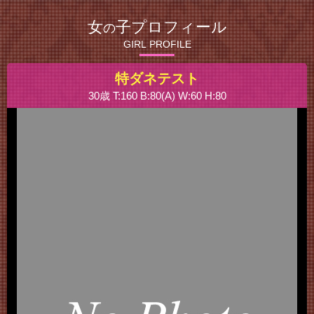
女
子プロフィール
の
GIRL PROFILE
特ダネテスト
30歳 T:160 B:80(A) W:60 H:80