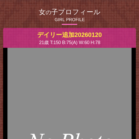
女
子プロフィール
の
GIRL PROFILE
デイリー追加20260120
21歳 T:150 B:75(A) W:60 H:78