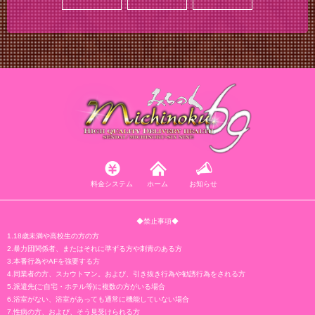
料金システム
ホーム
お知らせ
◆禁止事項◆
1.18歳未満や高校生の方の方
2.暴力団関係者、またはそれに準ずる方や刺青のある方
3.本番行為やAFを強要する方
4.同業者の方、スカウトマン。および、引き抜き行為や勧誘行為をされる方
5.派遣先(ご自宅・ホテル等)に複数の方がいる場合
6.浴室がない、浴室があっても通常に機能していない場合
7.性病の方、および、そう見受けられる方