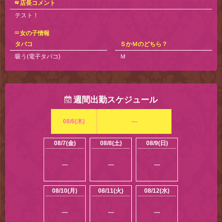
店長コメント
テスト！
女の子情報
タバコ
ＳかＭのどちら？
吸う(電子タバコ)
Ｍ
週間出勤スケジュール
08/6(木)
---
08/7(金)
08/8(土)
08/9(日)
---
---
---
08/10(月)
08/11(火)
08/12(水)
---
---
---