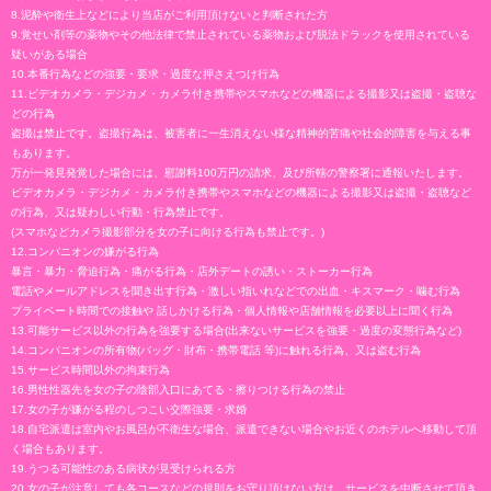
8.泥酔や衛生上などにより当店がご利用頂けないと判断された方
9.覚せい剤等の薬物やその他法律で禁止されている薬物および脱法ドラックを使用されている
疑いがある場合
10.本番行為などの強要・要求・過度な押さえつけ行為
11.ビデオカメラ・デジカメ・カメラ付き携帯やスマホなどの機器による撮影又は盗撮・盗聴な
どの行為
盗撮は禁止です。盗撮行為は、被害者に一生消えない様な精神的苦痛や社会的障害を与える事
もあります。
万が一発見発覚した場合には、慰謝料100万円の請求、及び所轄の警察署に通報いたします。
ビデオカメラ・デジカメ・カメラ付き携帯やスマホなどの機器による撮影又は盗撮・盗聴など
の行為、又は疑わしい行動・行為禁止です。
(スマホなどカメラ撮影部分を女の子に向ける行為も禁止です。)
12.コンパニオンの嫌がる行為
暴言・暴力・脅迫行為・痛がる行為・店外デートの誘い・ストーカー行為
電話やメールアドレスを聞き出す行為・激しい指いれなどでの出血・キスマーク・噛む行為
プライベート時間での接触や 話しかける行為・個人情報や店舗情報を必要以上に聞く行為
13.可能サービス以外の行為を強要する場合(出来ないサービスを強要・過度の変態行為など)
14.コンパニオンの所有物(バッグ・財布・携帯電話 等)に触れる行為、又は盗む行為
15.サービス時間以外の拘束行為
16.男性性器先を女の子の陰部入口にあてる・擦りつける行為の禁止
17.女の子が嫌がる程のしつこい交際強要・求婚
18.自宅派遣は室内やお風呂が不衛生な場合、派遣できない場合やお近くのホテルへ移動して頂
く場合もあります。
19.うつる可能性のある病状が見受けられる方
20.女の子が注意しても各コースなどの規則をお守り頂けない方は、サービスを中断させて頂き